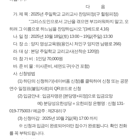
다 음
가. 제 목 : 2025년 주일학교 교리교사 찬양피정(구 힐링피정)
“그리스도인으로서 고난을 겪으면 부끄러워하지 말고, 오
히려 그 이름으로 하느님을 찬양하십시오.”(1베드로 4,16)
나. 일 정 : 2025년 10월 18일(토) 13:00 ~ 19일(주일) 13:30
다. 장 소 : 양지 영성교육원(용인시 처인구 양지면 남평로 266)
라. 대 상 : 본당 주일학교 교리교사(선착순 120명)
마. 참 가 비 : 1인당 70,000원
바. 준 비 물 : 미사준비, 세면도구(수건 포함)
사. 신청방법
(1) 하단의 신청하기(네이버폼 신청)를 클릭하여 신청 또는 공문
연수 일정표(붙임자료)의 QR코드로 신청
(2) 입금안내 : 입금자명은 [본당명+피정]으로 입금요망
예) 분당성요한성당 = 요한피정 은행명 : 신협 131-
019-775003 / 예금주 : 제2대리구
(3) 신청마감 : 2025년 10월 2일(목) 17:00 까지
※ 신청과 입금이 완료되어야만 접수가 완료됩니다. 확인 전화
를 꼭 부탁드립니다.