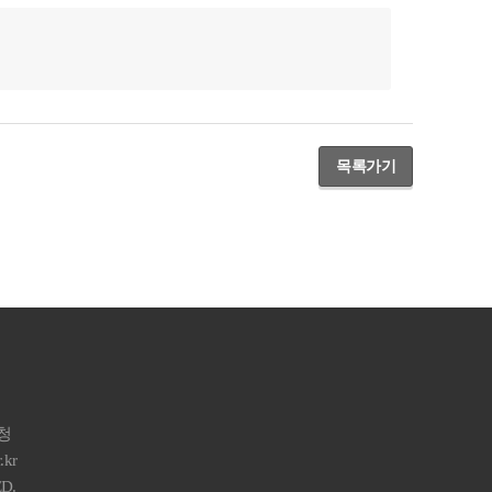
목록가기
구청
.kr
D.