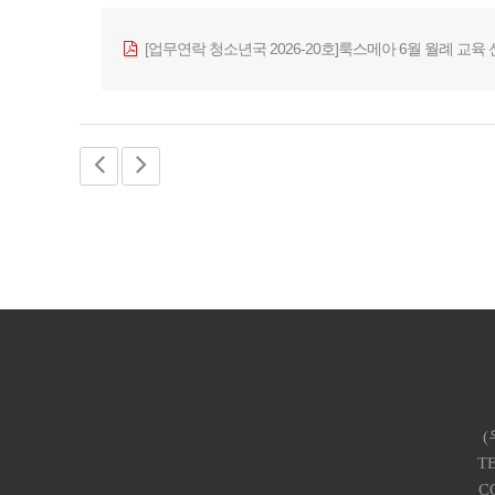
[업무연락 청소년국 2026-20호]룩스메아 6월 월례 교육 신
(
TE
C