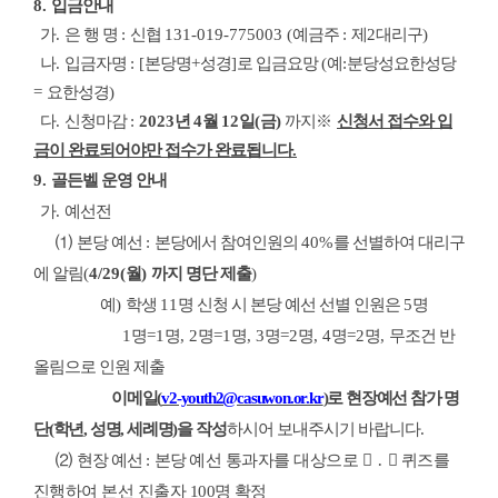
8.
입금안내
가
.
은 행 명
:
신협
131-019-775003 (
예금주
:
제
2
대리구
)
나
.
입금자명
: [
본당명
+
성경
]
로 입금요망
(
예
:
분당성요한성당
=
요한성경
)
다
.
신청마감
:
2023
년
4
월
12
일
(
금
)
까지
※
신청서 접수와 입
금이 완료되어야만 접수가 완료됩니다
.
9.
골든벨 운영 안내
가
.
예선전
⑴
본당 예선
:
본당에서 참여인원의
40%
를 선별하여 대리구
에 알림
(
4/29(
월
)
까지 명단 제출
)
예
)
학생
11
명 신청 시 본당 예선 선별 인원은
5
명
1
명
=1
명
, 2
명
=1
명
, 3
명
=2
명
, 4
명
=2
명
,
무조건 반
올림으로 인원 제출
이메일
(
v2-youth2@casuwon.or.kr
)
로 현장예선 참가 명
단
(
학년
,
성명
,
세례명
)
을
작성
하시어 보내주시기 바랍니다
.
⑵
현장 예선
:
본당
예선 통과자를 대상으로
⃝ ․ ✕
퀴즈를
진행하여 본선 진출자
100
명 확정