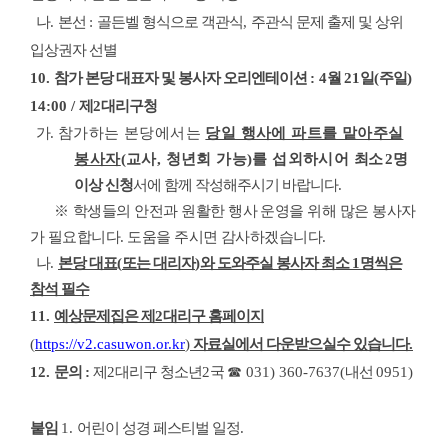
나
.
본선
:
골든벨 형식으로 객관식
,
주관식 문제 출제 및 상위
입상권자 선별
10.
참가 본당 대표자 및 봉사자 오리엔테이션
: 4
월
21
일
(
주일
)
14:00 /
제
2
대리구청
가
.
참가하는 본당에서는
당일 행사에 파트를 맡아주실
봉사자
(
교사
,
청년회 가능
)
를 섭외하시어
최소
2
명
이상 신청
서에 함께 작성해주시기 바랍니다
.
※
학생들의 안전과 원활한 행사 운영을 위해 많은 봉사자
가 필요합니다
.
도움을 주시면 감사하겠습니다
.
나
.
본당 대표
(
또는 대리자
)
와 도와주실 봉사자 최소
1
명씩은
참석 필수
11.
예상문제집은 제
2
대리구 홈페이지
(
https://v2.casuwon.or.kr
)
자료실에서 다운받으실수 있습니다
.
12.
문의
:
제
2
대리구 청소년
2
국
☎
031) 360-7637(
내선
0951)
붙임
1.
어린이 성경 페스티벌 일정
.