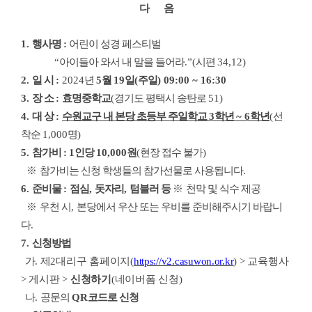
다 음
1.
행사명
:
어린이 성경 페스티벌
“
아이들아 와서 내 말을 들어라
.”(
시편
34,12)
2.
일 시
:
2024
년
5
월
19
일
(
주일
) 09:00 ~ 16:30
3.
장 소
:
효명중학교
(
경기도 평택시 송탄로
51)
4.
대 상
:
수원교구 내 본당 초등부 주일학교
3
학년
~ 6
학년
(
선
착순
1,000
명
)
5.
참가비
:
1
인당
10,000
원
(
현장 접수 불가
)
※
참가비는 신청 학생들의 참가선물로 사용됩니다
.
6.
준비물
:
점심
,
돗자리
,
텀블러 등
※
천막 및 식수 제공
※
우천 시
,
본당에서 우산 또는 우비를 준비해주시기 바랍니
다
.
7.
신청방법
가
.
제
2
대리구 홈페이지
(
https://v2.casuwon.or.kr
) >
교육행사
>
게시판
>
신청하기
(
네이버폼 신청
)
나
.
공문의
QR
코드로 신청