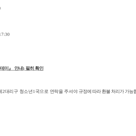
구
17:30
카데미
』
안내
)
필히 확인
제
2
대리구 청소년
1
국으로 연락을 주셔야
규정에 따라 환불 처리가 가능