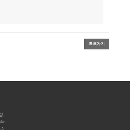
목록가기
구청
.kr
D.