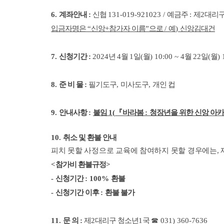
6.
계좌안내
:
신협
131-019-921023 /
예금주
:
제
2
대리
입금자명은
“
신앙
+
참가자 이름
”
으로
/
예
)
신앙김대건
7
.
신청기간
:
2024
년
4
월
1
일
(
월
) 10:00 ~ 4
월
22
일
(
월
) 
8
.
준 비 물
:
필기도구
,
미사도구
,
개인 컵
9.
안내사항
:
붙임
1(
『
바라봄
:
청장년을 위한 신앙 아
10.
취소 및 환불 안내
피치 못할 사정으로 교육에 참여하지 못할 경우에는
,
<
참가비 환불규정
>
-
신청기간
: 100%
환불
-
신청기간 이후
:
환불 불가
11
.
문 의
:
제
2
대리구 청소년
1
국
☎
031) 360-7636