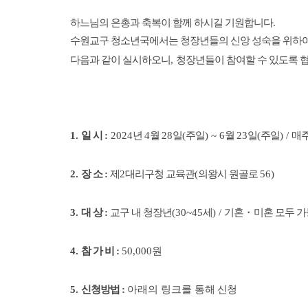
하느님의
은총과 축복이 함께 하시길 기원합니다
.
수원교구 청소년국에서는 청장년들의 신앙 성숙을 위하
다음과 같이 실시하오니
,
청장년들이 참여할 수 있도록 
1.
일 시
:
2024
년
4
월
28
일
(
주일
) ~ 6
월
23
일
(
주일
) /
매
2
.
장 소
:
제
2
대리구청 교육관
(
의왕시 원골로
56)
3
.
대 상
:
교구 내 청장년
(30~45
세
) /
기혼
・
미혼 모두 
4.
참 가 비
:
50,000
원
5
.
신청방법
:
아래의 링크를 통해
신청