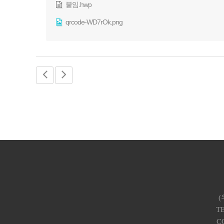
붙임.hwp
qrcode-WD7rOk.png
(
TE
C