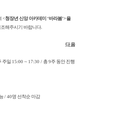
여
<
청장년 신앙 아카데미
‘
바라봄
’>
을
협조해주시기 바랍니다
.
다 음
주 주일
15:00 ~ 17:30 /
총
9
주 동안 진행
가능
/ 40
명 선착순 마감