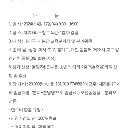
다 음
1. 일 시 : 2024년 4월 17일(수) 9:30 – 16:00
2. 장 소 : 제2대리구청 교육관 4층 대강당
3. 대 상 : 대리구 내 본당 교육분과장 및 분과위원
4. 준 비 물 : 성경, 미사 도구, 필기구, 개인 텀블러, 제28차 교구 성
경잔치 공문(3월 발송 예정)
5. 참가 신청 : 붙임2에 안내된 방법에 따라 4월 7일(주일)까지 신
청 및 입금
6. 참 가 비 : 20,000원 <신협 131-019-774882 / 예금주 : 제2대리구>
※ 입금자명 : ‘분과+본당명’으로 입금 (예) 오전동성당 = 분과오
전동
<연수비 환불 규정>
- 신청마감일 전 : 100% 환불
- 신청마감일 후 : 환불 불가